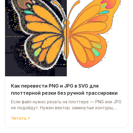
Как перевести PNG и JPG в SVG для
плоттерной резки без ручной трассировки
Если файл нужно резать на плоттере — PNG или JPG
не подойдут. Нужен вектор: замкнутые контуры,
без мусора и лишних узлов. Обычно это делают
Читать
вручную через Pen Tool в Illustrator или CorelDRAW.
На простом логотипе уходит 10–15 минут. На фото
или сложной форме — час и больше.