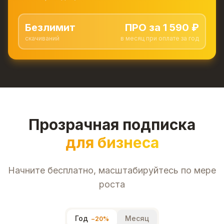
Безлимит
ПРО за
1 590
₽
скачиваний
в месяц при оплате за год
Прозрачная подписка
для бизнеса
Начните бесплатно, масштабируйтесь по мере
роста
Год
Месяц
−
20
%