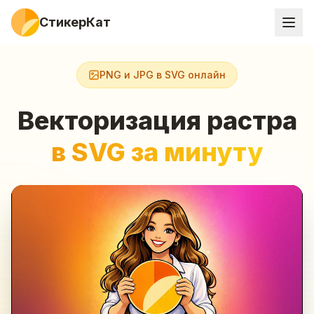
СтикерКат
PNG и JPG в SVG онлайн
Векторизация растра
в SVG за минуту