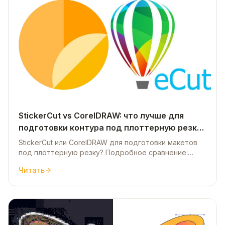
StickerCut vs CorelDRAW: что лучше для
подготовки контура под плоттерную резку?
Сравнение 2026
StickerCut или CorelDRAW для подготовки макетов
под плоттерную резку? Подробное сравнение:
скорость обводки контура, качество путей, цена,
Читать
удобство. Плюс честный разбор плагина eCut.