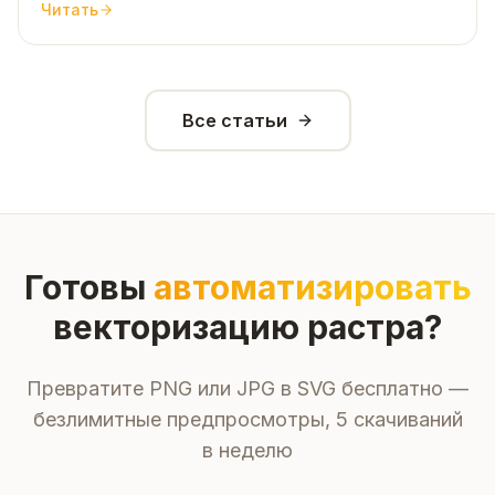
Читать
проще обвести вручную заново. Разберём что
именно идёт не так и почему это происходит.
Все статьи
Готовы
автоматизировать
векторизацию растра?
Превратите PNG или JPG в SVG бесплатно —
безлимитные предпросмотры, 5 скачиваний
в неделю